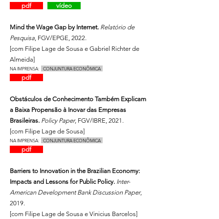
pdf
vídeo
Mind the Wage Gap by Internet.
Relatório de
Pesquisa
, FGV/EPGE, 2022.
[com Filipe Lage de Sousa e Gabriel Richter de
Almeida]
NA IMPRENSA:
CONJUNTURA ECONÔMICA
pdf
Obstáculos de Conhecimento Também Explicam
a Baixa Propensão à Inovar das Empresas
Brasileiras.
Policy Paper
, FGV/IBRE, 2021.
[com Filipe Lage de Sousa]
NA IMPRENSA:
CONJUNTURA ECONÔMICA
pdf
Barriers to Innovation in the Brazilian Economy:
Impacts and Lessons for Public Policy.
Inter-
American Development Bank Discussion Paper
,
2019.
[com Filipe Lage de Sousa e Vinicius Barcelos]