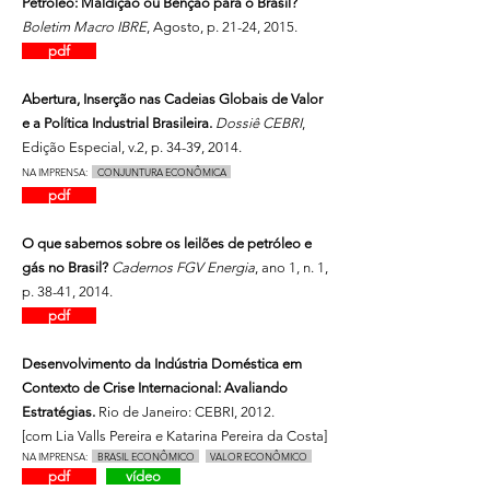
Petróleo: Maldição ou Benção para o Brasil?
Boletim Macro IBRE
, Agosto, p. 21-24, 2015.
pdf
Abertura, Inserção nas Cadeias Globais de Valor
e a Política Industrial Brasileira.
Dossiê CEBRI
,
Edição Especial, v.2, p. 34-39, 2014.
NA IMPRENSA:
CONJUNTURA ECONÔMICA
pdf
O que sabemos sobre os leilões de petróleo e
gás no Brasil?
Cadernos FGV Energia
, ano 1, n. 1,
p. 38-41, 2014.
pdf
Desenvolvimento da Indústria Doméstica em
Contexto de Crise Internacional: Avaliando
Estratégias.
Rio de Janeiro: CEBRI, 2012.
[com Lia Valls Pereira e Katarina Pereira da Costa]
NA
IMPRENSA:
BRASIL ECONÔMICO
VALOR ECONÔMICO
pdf
vídeo