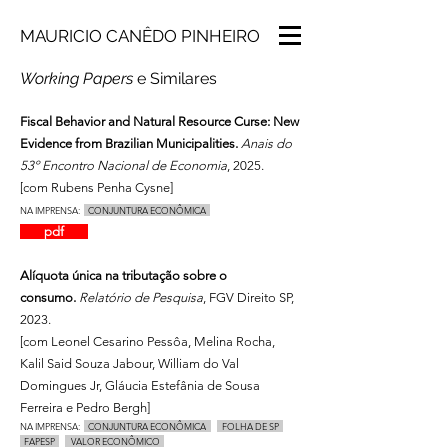
MAURICIO CANÊDO PINHEIRO
Working Papers
e Similares
Fiscal Behavior and Natural Resource Curse: New
Evidence from Brazilian Municipalities.
Anais do
53º Encontro Nacional de Economia
, 2025.
[com Rubens Penha Cysne]​
NA IMPRENSA:
CONJUNTURA ECONÔMICA
pdf
Alíquota única na tributação sobre o
consumo.
Relatório de Pesquisa
, FGV Direito SP,
2023.
[com Leonel Cesarino Pessôa, Melina Rocha,
Kalil Said Souza Jabour, William do Val
Domingues Jr, Gláucia Estefânia de Sousa
Ferreira e Pedro Bergh]
NA IMPRENSA:
C
ONJUNTURA ECONÔMICA
FOLHA DE SP
FAPESP
VALOR ECONÔMICO