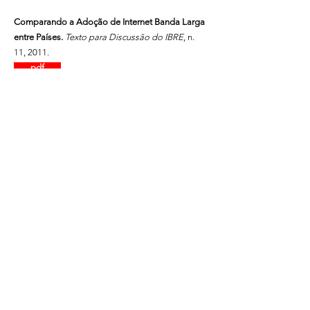
Comparando a Adoção de Internet Banda Larga
entre Países.
Texto para Discussão do IBRE
, n.
11, 2011.
pdf
A Recente Política Industrial Brasileira.
FLACSO
Working Paper
, n. 127.
pdf
A Política Industrial Brasileira dos Governos Lula.
Breves Cindes
, n. 39, Ago-2010.
pdf
Fatores Econômicos e Incidência de Divórcios:
Evidências com Dados Agregados Brasileiros.
Anais do 36º Encontro Nacional de Economia
,
2008.
[com Luiz Renato Lima e Rodrigo Moura]
NA IMPRENSA:
JORNAL NACIONAL
O DIA
FOLHA DE
SP
JORNAL DA RECORD
RÁDIO CBN